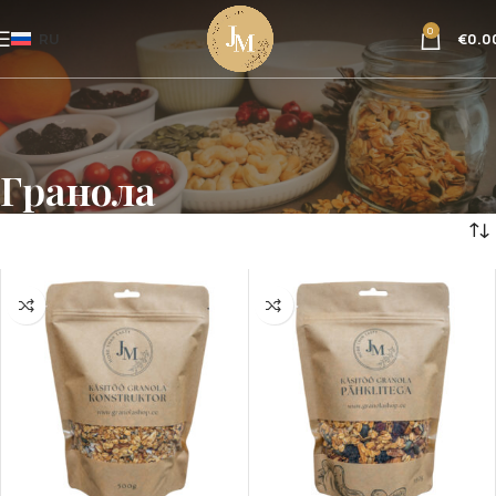
0
RU
€
0.0
Гранола